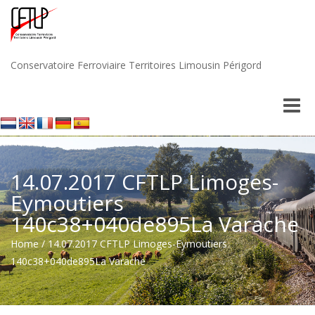
Conservatoire Ferroviaire Territoires Limousin Périgord
Toggle
naviga
14.07.2017 CFTLP Limoges-
Eymoutiers
140c38+040de895La Varache
Home
/
14.07.2017 CFTLP Limoges-Eymoutiers
140c38+040de895La Varache