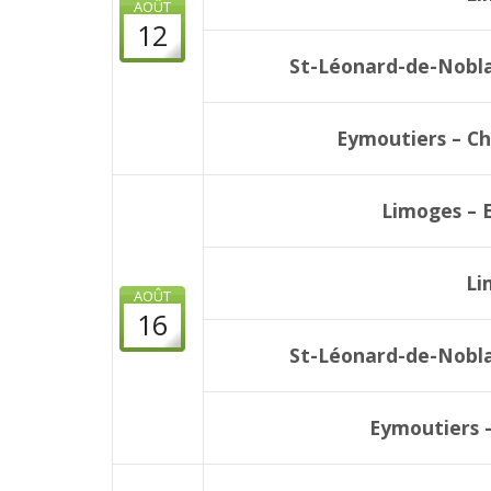
AOÛT
12
St-Léonard-de-Nobla
Eymoutiers – Ch
Limoges – 
Li
AOÛT
16
St-Léonard-de-Nobla
Eymoutiers –