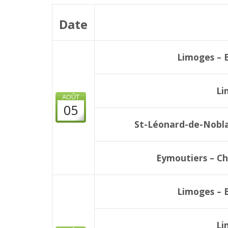
Date
Limoges – 
Li
AOÛT
05
St-Léonard-de-Nobla
Eymoutiers – Ch
Limoges – 
Li