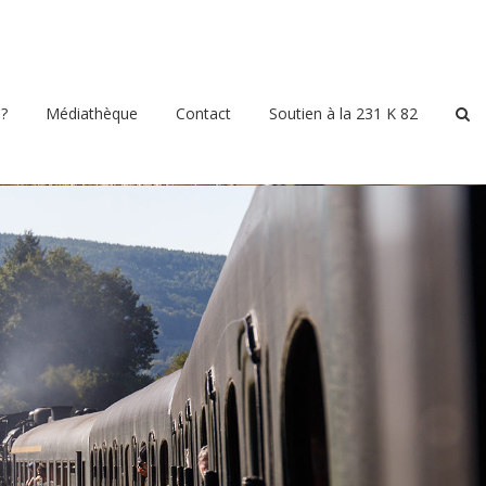
?
Médiathèque
Contact
Soutien à la 231 K 82