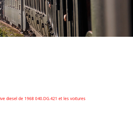
ive diesel de 1968 040.DG.421 et les voitures