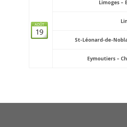
Limoges – 
Li
AOÛT
19
St-Léonard-de-Nobla
Eymoutiers – Ch