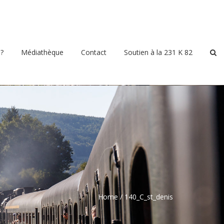
?
Médiathèque
Contact
Soutien à la 231 K 82
Home
/
140_C_st_denis